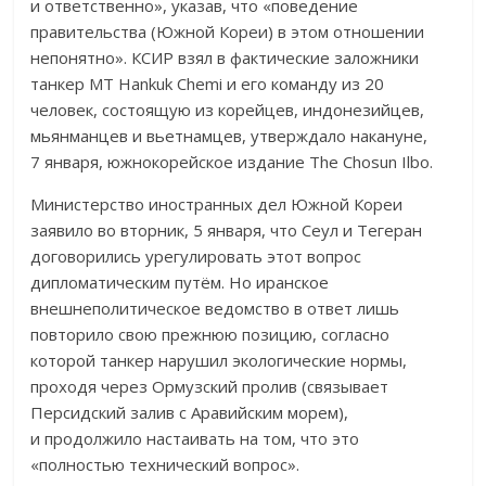
и ответственно», указав, что «поведение
правительства (Южной Кореи) в этом отношении
непонятно». КСИР взял в фактические заложники
танкер MT Hankuk Chemi и его команду из 20
человек, состоящую из корейцев, индонезийцев,
мьянманцев и вьетнамцев, утверждало накануне,
7 января, южнокорейское издание The Chosun Ilbo.
Министерство иностранных дел Южной Кореи
заявило во вторник, 5 января, что Сеул и Тегеран
договорились урегулировать этот вопрос
дипломатическим путём. Но иранское
внешнеполитическое ведомство в ответ лишь
повторило свою прежнюю позицию, согласно
которой танкер нарушил экологические нормы,
проходя через Ормузский пролив (связывает
Персидский залив с Аравийским морем),
и продолжило настаивать на том, что это
«полностью технический вопрос».