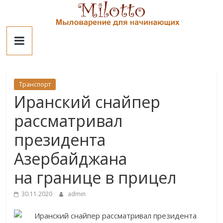
Skip
to
Милотто
content
Транспорт
Иранский снайпер
рассматривал
президента
Азербайджана
на границе в прицел
30.11.2020
admin