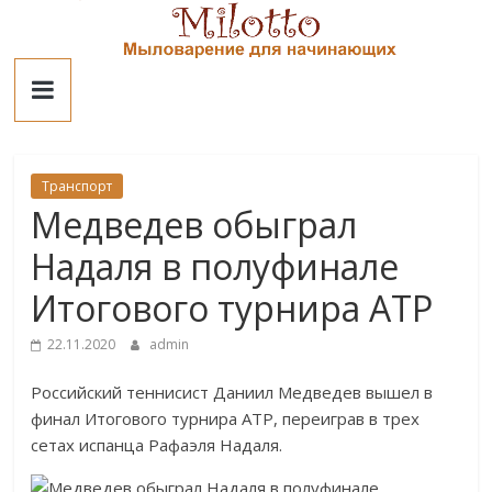
Skip
to
Милотто
content
Транспорт
Медведев обыграл
Надаля в полуфинале
Итогового турнира ATP
22.11.2020
admin
Российский теннисист Даниил Медведев вышел в
финал Итогового турнира АТР, переиграв в трех
сетах испанца Рафаэля Надаля.