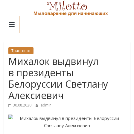
Skip
to
Милотто
content
Транспорт
Михалок выдвинул
в президенты
Белоруссии Светлану
Алексиевич
30.08.2020
admin