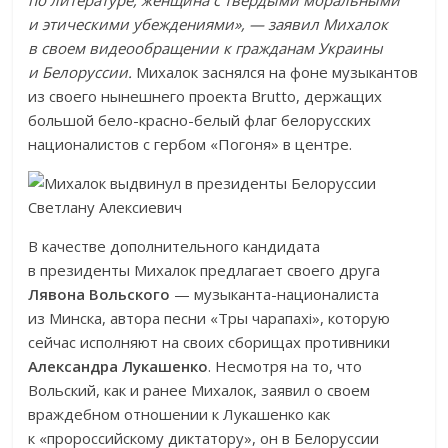
по литературе, женщина с твердыми моральными
и этическими убеждениями», — заявил Михалок
в своем видеообращении к гражданам Украины
и Белоруссии.
Михалок заснялся на фоне музыкантов
из своего нынешнего проекта Brutto, держащих
большой бело-красно-белый флаг белорусских
националистов с гербом «Погоня» в центре.
В качестве дополнительного кандидата
в президенты Михалок предлагает своего друга
Лявона Вольского
— музыканта-националиста
из Минска, автора песни «Тры чарапахі», которую
сейчас исполняют на своих сборищах противники
Александра Лукашенко
. Несмотря на то, что
Вольский, как и ранее Михалок, заявил о своем
враждебном отношении к Лукашенко как
к «пророссийскому диктатору», он в Белоруссии