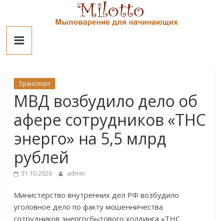
Skip
to
Милотто
content
Транспорт
МВД возбудило дело об
афере сотрудников «ТНС
энерго» на 5,5 млрд
рублей
31.10.2020
admin
Министерство внутренних дел РФ возбудило
уголовное дело по факту мошенничества
сотрудников энергосбытового холдинга «ТНС