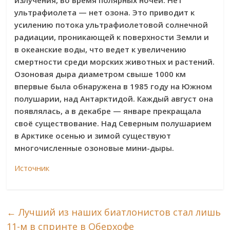
излучения, во время полярных ночей. Нет
ультрафиолета — нет озона. Это приводит к
усилению потока ультрафиолетовой солнечной
радиации, проникающей к поверхности Земли и
в океанские воды, что ведет к увеличению
смертности среди морских животных и растений.
Озоновая дыра диаметром свыше 1000 км
впервые была обнаружена в 1985 году на Южном
полушарии, над Антарктидой. Каждый август она
появлялась, а в декабре — январе прекращала
своё существование. Над Северным полушарием
в Арктике осенью и зимой существуют
многочисленные озоновые мини-дыры.
Источник
←
Лучший из наших биатлонистов стал лишь
11-м в спринте в Оберхофе