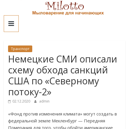
Skip
to
Милотто
content
Транспорт
Немецкие СМИ описали
схему обхода санкций
США по «Северному
потоку-2»
02.12.2020
admin
«Фонд против изменения климата» могут создать в
федеральной земле Мекленбург — Передняя
Померания для того, чтобы обойти американские