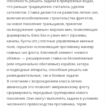
способность решать задачи в прибрежных водах,
что раньше традиционно считалось уделом
сателлитов. Ставка делается на развитие легких сил,
включая возобновление строительства фрегатов,
на новое поколение тральщиков, принятие
на вооружение «умных» морских мин, позволяющих
формировать близ баз и узких мест (проливы,
каналы, бухты etc.) плотные управляемые минные
поля, серьезно осложняющие противнику маневр
главных сил флота. Ключевой элемент «нового
облика» — расширенная ставка на безэкипажные
(или опционально обитаемые) корабли, катера
и подводные аппараты, способные решать как
разведывательные, так и боевые задачи.
В сочетании с возрождением класса легких
авианосцев это позволит американскому флоту
сформировать передовые группировки нового
поколения. Они смогут выполнять задачи в условиях
численного превосходства противника, теряя