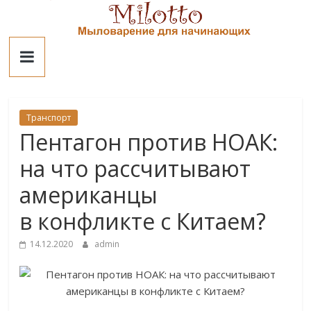
Skip
to
Милотто
content
Транспорт
Пентагон против НОАК:
на что рассчитывают
американцы
в конфликте с Китаем?
14.12.2020
admin