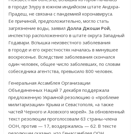
в городе Элуру в южном индийском штате Андхра-
Прадеш, не связана с пандемией коронавируса.
Ее причиной, предположительно, могло стать
загрязнение воды, заявил
Долла Джоши Рой
,
инспектор расположенного в штате округа Западный
Годавари. Вспышка неизвестного заболевания
в городе и его окрестностях началась в минувшее
воскресенье. Вследствие заболевания скончался
один человек, общее число заболевших, по словам
собеседника агентства, превысило 800 человек.
Генеральная Ассамблея Организации
Объединенных Наций 7 декабря поддержала
предложенную Украиной резолюцию о «проблеме
милитаризации» Крыма и Севастополя, «а также
частей Черного и Азовского морей». За обновленный
текст резолюции проголосовали 63 страны-члена
ООН, против — 17, воздержались — 62. В тексте
резолюции сказано, что Генассамблея ООН