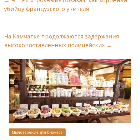
←
ЧГТРК «Грозный» показал, как хоронили
убийцу французского учителя
На Камчатке продолжаются задержания
высокопоставленных полицейских
→
Мыловарение для бизнеса