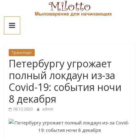
Skip
to
Милотто
content
Транспорт
Петербургу угрожает
полный локдаун из-за
Covid-19: события ночи
8 декабря
08.12.2020
admin