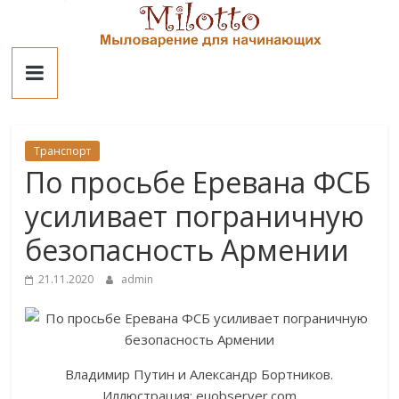
Skip
to
Милотто
content
Транспорт
По просьбе Еревана ФСБ
усиливает пограничную
безопасность Армении
21.11.2020
admin
Владимир Путин и Александр Бортников.
Иллюстрация: euobserver.com