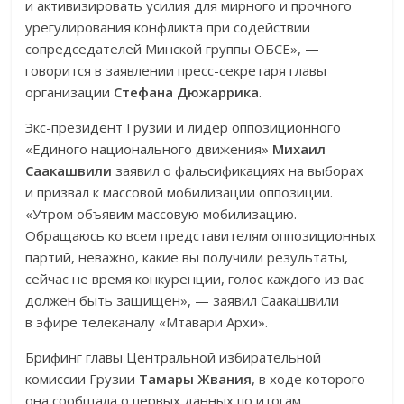
и активизировать усилия для мирного и прочного
урегулирования конфликта при содействии
сопредседателей Минской группы ОБСЕ», —
говорится в заявлении пресс-секретаря главы
организации
Стефана Дюжаррика
.
Экс-президент Грузии и лидер оппозиционного
«Единого национального движения»
Михаил
Саакашвили
заявил о фальсификациях на выборах
и призвал к массовой мобилизации оппозиции.
«Утром объявим массовую мобилизацию.
Обращаюсь ко всем представителям оппозиционных
партий, неважно, какие вы получили результаты,
сейчас не время конкуренции, голос каждого из вас
должен быть защищен», — заявил Саакашвили
в эфире телеканалу «Мтавари Архи».
Брифинг главы Центральной избирательной
комиссии Грузии
Тамары Жвания
, в ходе которого
она сообщала о первых данных по итогам