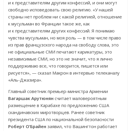
и к представителям другим конфессий, и они могут
свободно исповедовать свою религию. «У нашей
страны нет проблем ни с какой религией, отношение
к мусульман во Франции такое же, как
и к представителям других конфессий. Я понимаю
чувства мусульман, но моя роль — в том числе право
из прав французского народа на свободу слова, это
не официальные СМИ печатают карикатуры, это
независимые СМИ, но это не значит, что я лично
поддерживаю все, что говорится, пишется или
рисуется», — сказал Макрон в интервью телеканалу
«Аль-Джазира».
Главный советник премьер-министра Армении
Вагаршак Арутюнян
считает маловероятным
размещение в Карабахе по предложению США
скандинавских миротворцев. Ранее советник
президента США по национальной безопасности
Роберт О’Брайен
заявил, что Вашингтон работает