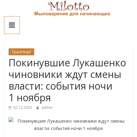
Skip
to
Милотто
content
Транспорт
Покинувшие Лукашенко
чиновники ждут смены
власти: события ночи
1 ноября
02.12.2020
admin