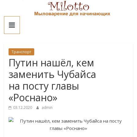
Skip
to
Милотто
content
Транспорт
Путин нашёл, кем
заменить Чубайса
на посту главы
«Роснано»
03.12.2020
admin