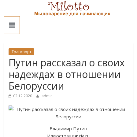
Skip
to
Милотто
content
Транспорт
Путин рассказал о своих
надеждах в отношении
Белоруссии
02.12.2020
admin
Владимир Путин
Иллюстрация: ria.ru