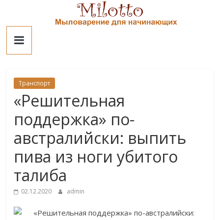
Skip
to
Милотто
content
Транспорт
«Решительная
поддержка» по-
австралийски: выпить
пива из ноги убитого
талиба
02.12.2020
admin