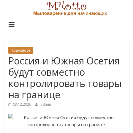
Skip
to
Милотто
content
Транспорт
Россия и Южная Осетия
будут совместно
контролировать товары
на границе
03.12.2020
admin