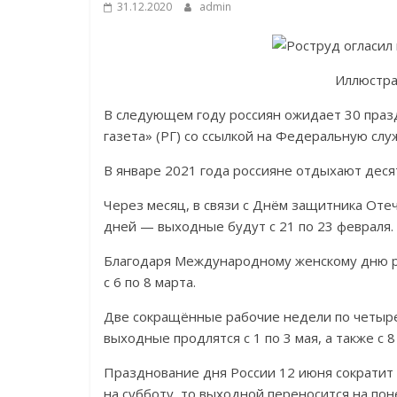
31.12.2020
admin
Иллюстрац
В следующем году россиян ожидает 30 празд
газета» (РГ) со ссылкой на Федеральную служ
В январе 2021 года россияне отдыхают десять
Через месяц, в связи с Днём защитника Отеч
дней — выходные будут с 21 по 23 февраля.
Благодаря Международному женскому дню ра
с 6 по 8 марта.
Две сокращённые рабочие недели по четыре
выходные продлятся с 1 по 3 мая, а также с 8
Празднование дня России 12 июня сократит 
на субботу, то выходной переносится на по