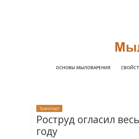
Skip
to
content
Милотто
ОСНОВЫ МЫЛОВАРЕНИЯ
СВОЙСТ
Транспорт
Роструд огласил вес
году