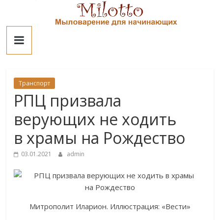
Skip
to
Милотто
content
Транспорт
РПЦ призвала
верующих не ходить
в храмы на Рождество
03.01.2021
admin
Митрополит Иларион. Иллюстрация: «Вести»