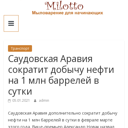
Skip
to
Милотто
content
Транспорт
Саудовская Аравия
сократит добычу нефти
на 1 млн баррелей в
сутки
05.01.2021
admin
Саудовская Аравия дополнительно сократит добычу
нефти на 1 млн баррелей в сутки в феврале марте
этого года. Вице-премьер Александр Новак назвал