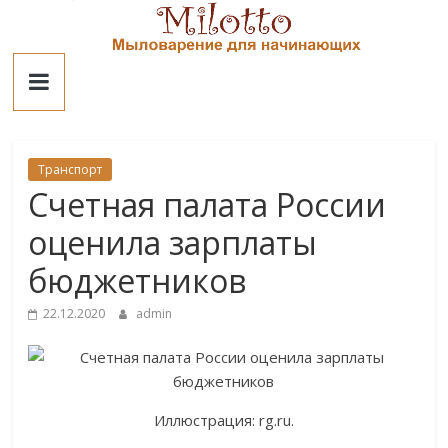
Skip
to
Милотто
content
Транспорт
Счетная палата России
оценила зарплаты
бюджетников
22.12.2020
admin
Иллюстрация: rg.ru.