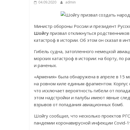
04.09.2020
admin
Министр обороны России и президент Русск
Шойгу
призвал откликнуться родственников
катастроф в истории. Об этом он сказал в и
Гибель судна, затопленного немецкой авиац
морских катастроф в истории: на борту, по 
и раненых.
«Армения» была обнаружена в апреле в 15 мо
на ровном киле единым фрагментом. Корпус 
что исключает вероятность гибели от попад
этом надстройки и палубы имеют явные сле
взрывов от попадания авиационных бомб.
Шойгу сообщил, что несколько проектов РГО
пандемии коронавирусной инфекции Covid-1