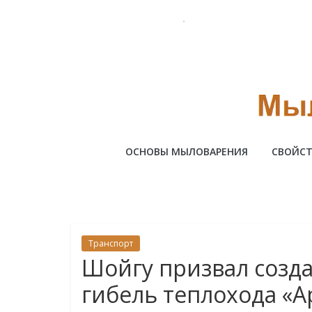
Skip
to
content
Милотто
ОСНОВЫ МЫЛОВАРЕНИЯ
СВОЙСТ
Транспорт
Шойгу призвал созда
гибель теплохода «