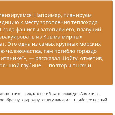
ивизируемся. Например, планируем
педицию к месту затопления теплохода
1 года фашисты затопили его, плавучий
 эвакуировать из Крыма мирных
ат. Это одна из самых крупных морских
ию человечества, там погибло гораздо
итанике“», — рассказал Шойгу, отметив,
большой глубине — полторы тысячи
ственников тех, кто погиб на теплоходе «Армения».
своеобразную народную книгу памяти — наиболее полный