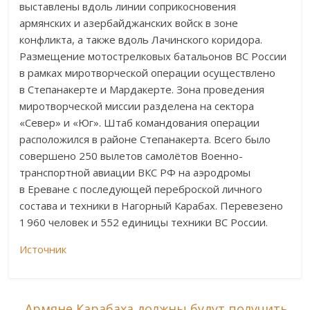
выставлены вдоль линии соприкосновения
армянских и азербайджанских войск в зоне
конфликта, а также вдоль Лачинского коридора.
Размещение мотострелковых батальонов ВС России
в рамках миротворческой операции осуществлено
в Степанакерте и Мардакерте. Зона проведения
миротворческой миссии разделена на сектора
«Север» и «Юг». Штаб командования операции
расположился в районе Степанакерта. Всего было
совершено 250 вылетов самолётов Военно-
транспортной авиации ВКС РФ на аэродромы
в Ереване с последующей переброской личного
состава и техники в Нагорный Карабах. Перевезено
1 960 человек и 552 единицы техники ВС России.
Источник
←
Армяне Карабаха должны будут получить