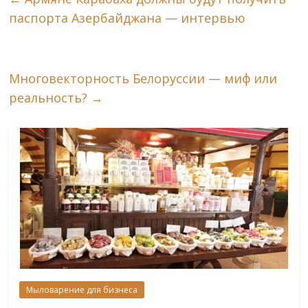
паспорта Азербайджана — интервью
Многовекторность Белоруссии — миф или
реальность?
→
Мыловарение для бизнеса