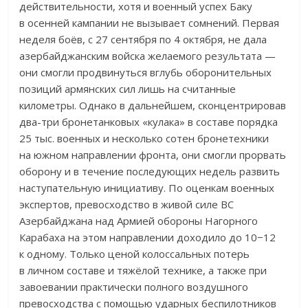
действительности, хотя и военный успех Баку
в осенней кампании не вызывает сомнений. Первая
неделя боёв, с 27 сентября по 4 октября, не дала
азербайджанским войска желаемого результата —
они смогли продвинуться вглубь оборонительных
позиций армянских сил лишь на считанные
километры. Однако в дальнейшем, сконцентрировав
два-три бронетанковых «кулака» в составе порядка
25 тыс. военных и несколько сотен бронетехники
на южном направлении фронта, они смогли прорвать
оборону и в течение последующих недель развить
наступательную инициативу. По оценкам военных
экспертов, превосходство в живой силе ВС
Азербайджана над Армией обороны Нагорного
Карабаха на этом направлении доходило до 10−12
к одному. Только ценой колоссальных потерь
в личном составе и тяжёлой технике, а также при
завоевании практически полного воздушного
превосходства с помощью ударных беспилотников