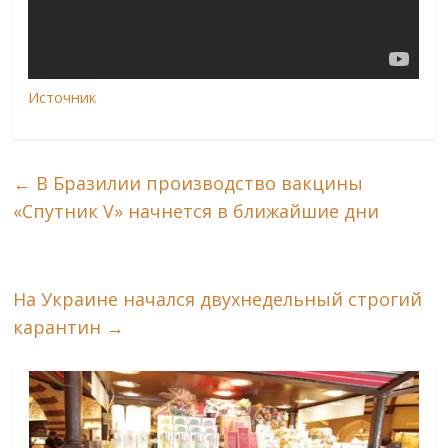
Источник
←
В Бразилии производство вакцины
«Спутник V» начнется в ближайшие дни
На Украине начался двухнедельный строгий
карантин
→