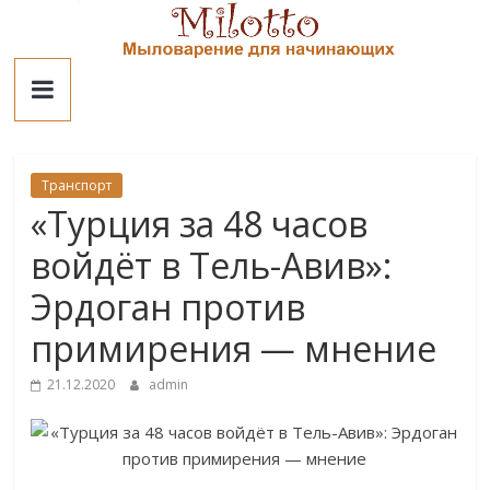
Skip
to
Милотто
content
Транспорт
«Турция за 48 часов
войдёт в Тель-Авив»:
Эрдоган против
примирения — мнение
21.12.2020
admin