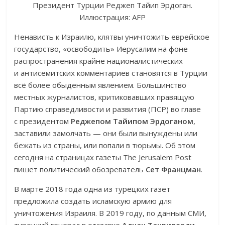
Президент Турции Реджеп Тайип Эрдоган.
Иллюстрация: AFP
Ненависть к Израилю, клятвы уничтожить еврейское
государство, «освободить» Иерусалим на фоне
распространения крайне националистических
и антисемитских комментариев становятся в Турции
всё более обыденным явлением. Большинство
местных журналистов, критиковавших правящую
Партию справедливости и развития (ПСР) во главе
с президентом
Реджепом Тайипом Эрдоганом
,
заставили замолчать — они были вынуждены или
бежать из страны, или попали в тюрьмы. Об этом
сегодня на страницах газеты The Jerusalem Post
пишет политический обозреватель
Сет Францман
.
В марте 2018 года одна из турецких газет
предложила создать исламскую армию для
уничтожения Израиля. В 2019 году, по данным СМИ,