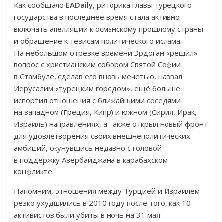
Как сообщало
EADaily
, риторика главы турецкого
государства в последнее время стала активно
включать апелляции к османскому прошлому страны
и обращение к тезисам политического ислама.
На небольшом отрезке времени Эрдоган «решил»
вопрос с христианским собором Святой Софии
в Стамбуле, сделав его вновь мечетью, назвал
Иерусалим «турецким городом», ещё больше
испортил отношения с ближайшими соседями
на западном (Греция, Кипр) и южном (Сирия, Ирак,
Израиль) направлениях, а также открыл новый фронт
для удовлетворения своих внешнеполитических
амбиций, окунувшись недавно с головой
в поддержку Азербайджана в карабахском
конфликте.
Напомним, отношения между Турцией и Израилем
резко ухудшились в 2010 году после того, как 10
активистов были убиты в ночь на 31 мая