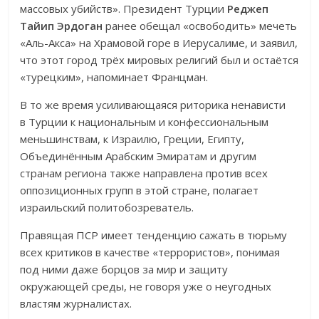
массовых убийств». Президент Турции
Реджеп
Тайип Эрдоган
ранее обещал «освободить» мечеть
«Аль-Акса» на Храмовой горе в Иерусалиме, и заявил,
что этот город трёх мировых религий был и остаётся
«турецким», напоминает Францман.
В то же время усиливающаяся риторика ненависти
в Турции к национальным и конфессиональным
меньшинствам, к Израилю, Греции, Египту,
Объединённым Арабским Эмиратам и другим
странам региона также направлена ​​против всех
оппозиционных групп в этой стране, полагает
израильский политобозреватель.
Правящая ПСР имеет тенденцию сажать в тюрьму
всех критиков в качестве «террористов», понимая
под ними даже борцов за мир и защиту
окружающей среды, не говоря уже о неугодных
властям журналистах.