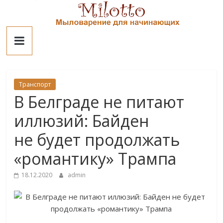
Skip
to
Милотто
content
Транспорт
В Белграде не питают
иллюзий: Байден
не будет продолжать
«романтику» Трампа
18.12.2020
admin