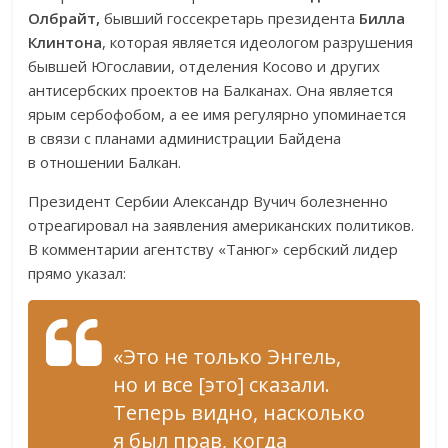
Олбрайт,
бывший госсекретарь президента
Билла
Клинтона
, которая является идеологом разрушения
бывшей Югославии, отделения Косово и других
антисербских проектов на Балканах. Она является
ярым сербофобом, а ее имя регулярно упоминается
в связи с планами администрации Байдена
в отношении Балкан.
Президент Сербии Александр Вучич болезненно
отреагировал на заявления американских политиков.
В комментарии агентству «Танюг» сербский лидер
прямо указал:
«Это не только Энгель,
но и все [это] сказали.
Теперь видно, насколько
я был прав, когда