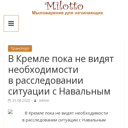
Skip
to
Милотто
content
Транспорт
В Кремле пока не видят
необходимости
в расследовании
ситуации с Навальным
25.08.2020
admin