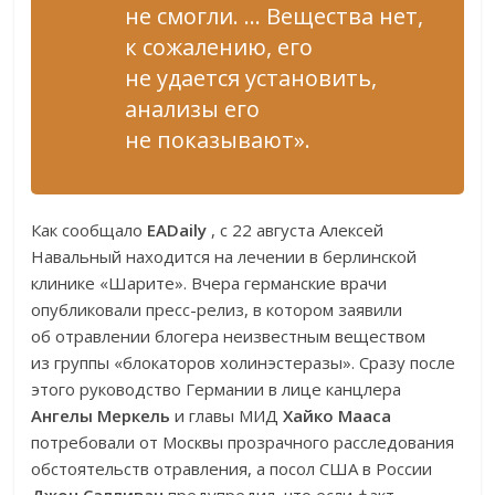
не смогли. … Вещества нет,
к сожалению, его
не удается установить,
анализы его
не показывают».
Как сообщало
EADaily
, с 22 августа Алексей
Навальный находится на лечении в берлинской
клинике «Шарите». Вчера германские врачи
опубликовали пресс-релиз, в котором заявили
об отравлении блогера неизвестным веществом
из группы «блокаторов холинэстеразы». Сразу после
этого руководство Германии в лице канцлера
Ангелы Меркель
и главы МИД
Хайко Мааса
потребовали от Москвы прозрачного расследования
обстоятельств отравления, а посол США в России