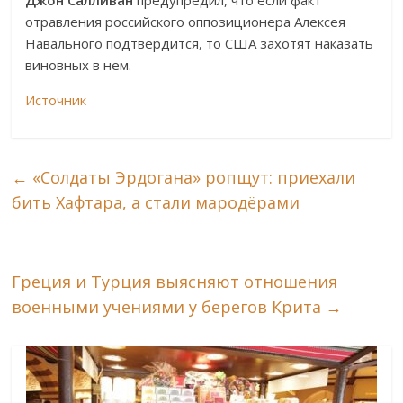
Джон Салливан
предупредил, что если факт
отравления российского оппозиционера Алексея
Навального подтвердится, то США захотят наказать
виновных в нем.
Источник
←
«Солдаты Эрдогана» ропщут: приехали
бить Хафтара, а стали мародёрами
Греция и Турция выясняют отношения
военными учениями у берегов Крита
→