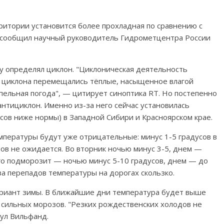
ритории установится более прохладная по сравнению с
м сообщил научный руководитель Гидрометцентра России
ду определял циклон. "Циклоническая деятельность
 циклона перемещались тёплые, насыщенное влагой
пельная погода", — цитирует синоптика RT. Но постепенно
нтициклон. Именно из-за него сейчас установилась
сов ниже нормы) в Западной Сибири и Красноярском крае.
мпературы будут уже отрицательные: минус 1-5 градусов в
ов не ожидается. Во вторник ночью минус 3-5, днем —
ого подморозит — ночью минус 5-10 градусов, днем — до
за перепадов температуры на дорогах скользко.
вариант зимы. В ближайшие дни температура будет выше
о сильных морозов. "Резких рождественских холодов не
нул Вильфанд.