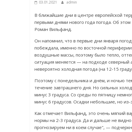
03.01.2021
admin
В ближайшие дни в центре европейской тер
первыми днями нового года погода. Об это
Роман Вильфанд.
Он напомнил, что в первые дни января пого
побеждала, именно по восточной периферии
воздушные массы, поэтому было тепло, отте
ситуация меняется — на подходе северный а
невероятно холодная погода (на 12-15 граду
Поэтому с понедельника и днём, и ночью те
течение завтрашнего дня. Но сильных холод
минус 3 градуса. Со среды по пятницу немн
минус 6 градусов. Осадки небольшие, но из-
Как отмечает Вильфанд, это очень мягкий 
нормы на 2-3 градуса. Да и дальше не видн
прогнозируем ни в коем случае", — подчерк