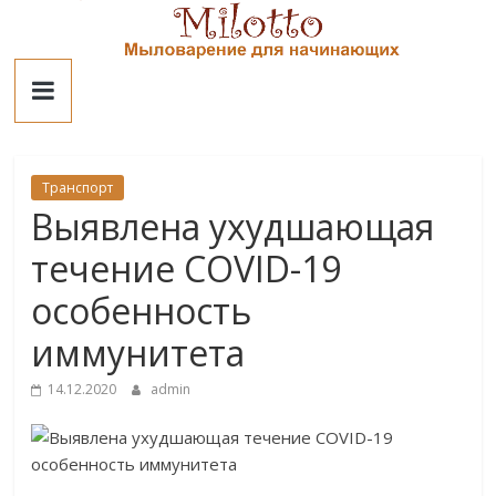
Skip
to
Милотто
content
Транспорт
Выявлена ухудшающая
течение COVID-19
особенность
иммунитета
14.12.2020
admin