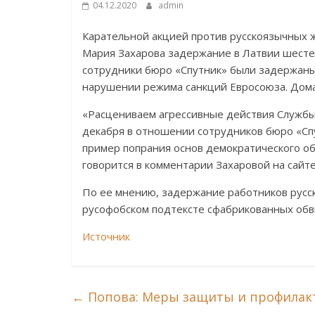
04.12.2020
admin
Карательной акцией против русскоязычных
Мария Захарова задержание в Латвии шесте
сотрудники бюро «Спутник» были задержаны
нарушении режима санкций Евросоюза. Дома 
«Расцениваем агрессивные действия Службы
декабря в отношении сотрудников бюро «Спу
пример попрания основ демократического 
говорится в комментарии Захаровой на сайт
По ее мнению, задержание работников русск
русофобском подтексте сфабрикованных обв
Источник
←
Попова: Меры защиты и профилакт