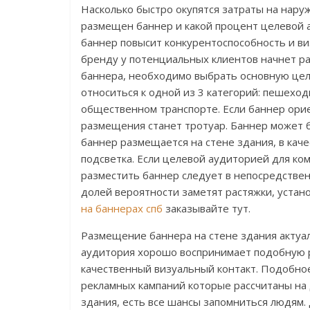
Насколько быстро окупятся затраты на наруж
размещен баннер и какой процент целевой 
баннер повысит конкурентоспособность и ви
бренду у потенциальных клиентов начнет р
баннера, необходимо выбрать основную це
относиться к одной из 3 категорий: пешехо
общественном транспорте. Если баннер ори
размещения станет тротуар. Баннер может 
баннер размещается на стене здания, в кач
подсветка. Если целевой аудиторией для ко
разместить баннер следует в непосредствен
долей вероятности заметят растяжки, устан
на баннерах спб
заказывайте тут.
Размещение баннера на стене здания актуал
аудитория хорошо воспринимает подобную р
качественный визуальный контакт. Подобно
рекламных кампаний которые рассчитаны на 
здания, есть все шансы запомниться людям.