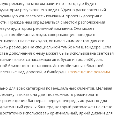
ную рекламу во многом зависит от того, где будет
аудитории регулярно его видит. Удачно расположенный
зуальную узнаваемость компании. Уровень доверия к
асти. Прежде чем определиться с местом расположения
левую аудиторию рекламной кампании. Она может
ды, автомобилисты, люди, совершающие поездки в
ентирован на пешеходов, оптимальным местом для его
быть размещен на специальной тумбе или штендере. Если
естве дополнения к нему может быть использована световая
мпании являются пассажиры автобусов и троллейбусов,
ной близости от остановок. Автомобилисты с большей
овленные над дорогой, и билборды.
Размещение рекламы
ьно для всех категорий потенциальных клиентов. Целевая
екламу, так как она дает возможность реализовать
е размещение баннера в первую очередь актуально для
длительный срок. У баннера, который расположен на стене
 Достаточно использовать оригинальный, яркий дизайн для