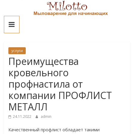
Skip
to
Милотто
content
услуги
Преимущества
кровельного
профнастила от
компании ПРОФЛИСТ
МЕТАЛЛ
24.11.2022
admin
Качественный профлист обладает такими