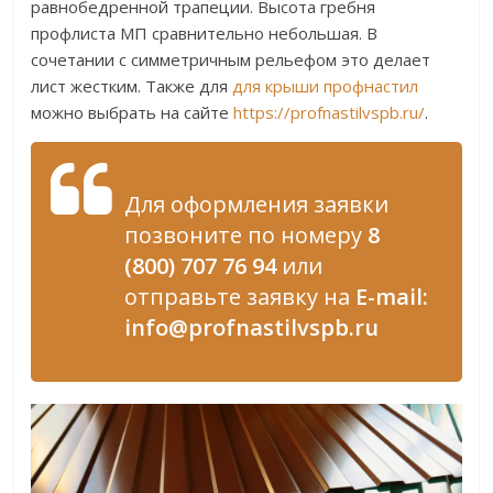
равнобедренной трапеции. Высота гребня
профлиста МП сравнительно небольшая. В
сочетании с симметричным рельефом это делает
лист жестким. Также для
для крыши профнастил
можно выбрать на сайте
https://profnastilvspb.ru/
.
Для оформления заявки
позвоните по номеру
8
(800) 707 76 94
или
отправьте заявку на
E-mail:
info@profnastilvspb.ru