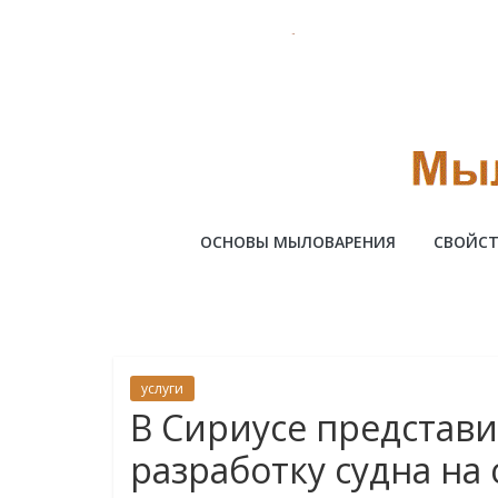
Skip
to
content
Милотто
ОСНОВЫ МЫЛОВАРЕНИЯ
СВОЙСТ
услуги
В Сириусе представ
разработку судна на