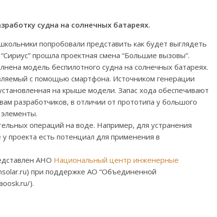
зработку судна на солнечных батареях.
школьники попробовали представить как будет выглядеть
“Сириус” прошла проектная смена “Большие вызовы”.
лнена модель беспилотного судна на солнечных батареях.
вляемый с помощью смартфона. Источником генерации
 установленная на крыше модели. Запас хода обеспечивают
вам разработчиков, в отличии от прототипа у большого
 элементы.
тельных операций на воде. Например, для устранения
 у проекта есть потенциал для применения в
редставлен АНО
Национальный центр инженерные
ansolar.ru) при поддержке АО “Объединенной
oosk.ru/).