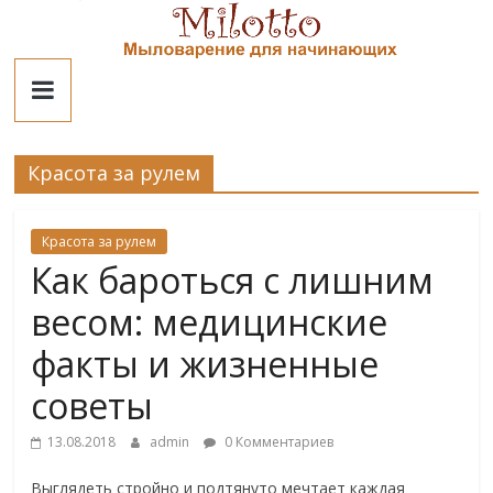
Skip
to
Милотто
content
Красота за рулем
Красота за рулем
Как бароться с лишним
весом: медицинские
факты и жизненные
советы
13.08.2018
admin
0 Комментариев
Выглядеть стройно и подтянуто мечтает каждая