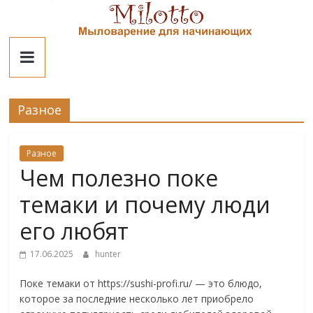
Skip
to
Милотто
content
Разное
Разное
Чем полезно поке
темаки и почему люди
его любят
17.06.2025
hunter
Поке темаки от https://sushi-profi.ru/ — это блюдо,
которое за последние несколько лет приобрело