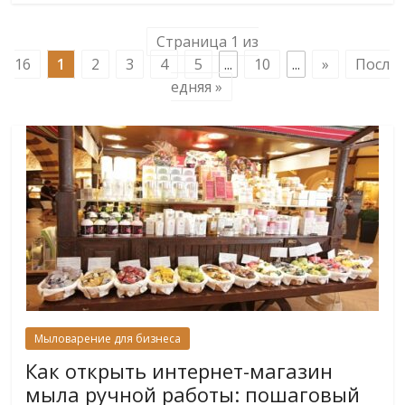
Страница 1 из
16
1
2
3
4
5
...
10
...
»
Посл
едняя »
Мыловарение для бизнеса
Как открыть интернет-магазин
мыла ручной работы: пошаговый