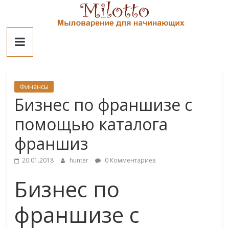
Skip
to
Милотто
content
Финансы
Бизнес по франшизе с
помощью каталога
франшиз
20.01.2018
hunter
0 Комментариев
Бизнес по
франшизе с