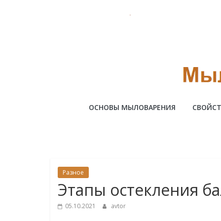
Skip
to
content
Милотто
ОСНОВЫ МЫЛОВАРЕНИЯ
СВОЙСТ
Разное
Этапы остекления б
05.10.2021
avtor