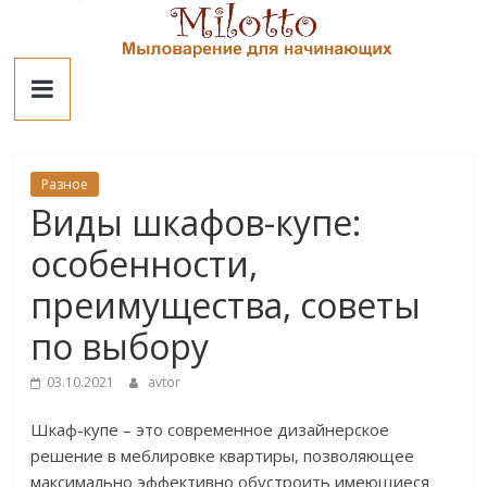
Skip
to
Милотто
content
Разное
Виды шкафов-купе:
особенности,
преимущества, советы
по выбору
03.10.2021
avtor
Шкаф-купе – это современное дизайнерское
решение в меблировке квартиры, позволяющее
максимально эффективно обустроить имеющиеся