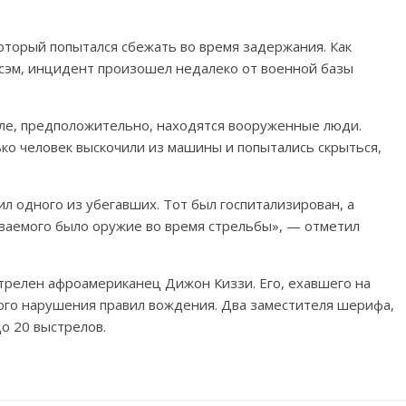
оторый попытался сбежать во время задержания. Как
сэм, инцидент произошел недалеко от военной базы
иле, предположительно, находятся вооруженные люди.
ько человек выскочили из машины и попытались скрыться,
л одного из убегавших. Тот был госпитализирован, а
еваемого было оружие во время стрельбы», — отметил
трелен афроамериканец Дижон Киззи. Его, ехавшего на
ого нарушения правил вождения. Два заместителя шерифа,
о 20 выстрелов.