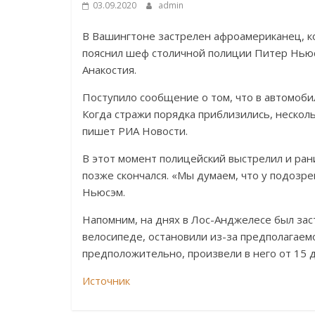
03.09.2020
admin
В Вашингтоне застрелен афроамериканец, к
пояснил шеф столичной полиции Питер Нью
Анакостия.
Поступило сообщение о том, что в автомоб
Когда стражи порядка приблизились, нескол
пишет РИА Новости.
В этот момент полицейский выстрелил и рани
позже скончался. «Мы думаем, что у подозр
Ньюсэм.
Напомним, на днях в Лос-Анджелесе был зас
велосипеде, остановили из-за предполагаем
предположительно, произвели в него от 15 д
Источник