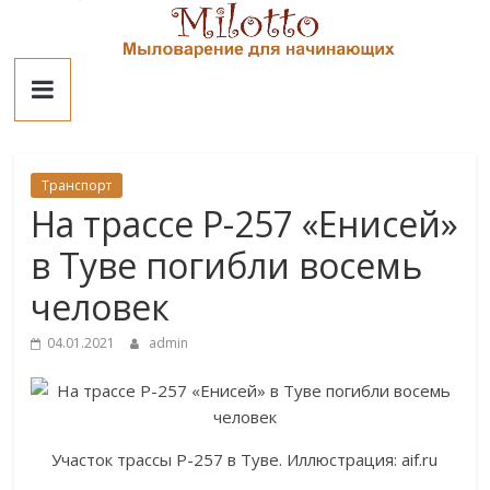
Skip
to
Милотто
content
Транспорт
На трассе Р-257 «Енисей»
в Туве погибли восемь
человек
04.01.2021
admin
Участок трассы Р-257 в Туве. Иллюстрация: aif.ru