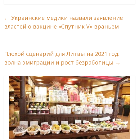
←
Украинские медики назвали заявление
властей о вакцине «Спутник V» враньем
Плохой сценарий для Литвы на 2021 год:
волна эмиграции и рост безработицы
→