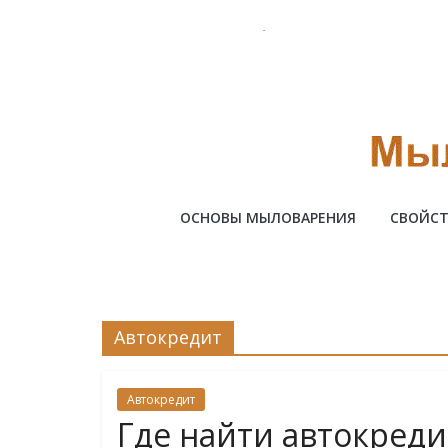
Skip
to
content
Милотто
ОСНОВЫ МЫЛОВАРЕНИЯ
СВОЙСТ
Автокредит
Автокредит
Где найти автокреди