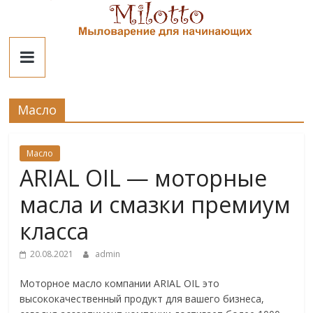
Skip
to
Милотто
content
Масло
Масло
ARIAL OIL — моторные
масла и смазки премиум
класса
20.08.2021
admin
Моторное масло компании ARIAL OIL это
высококачественный продукт для вашего бизнеса,